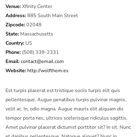
Venue:
Xfinity Center
Address:
885 South Main Street
Zipcode:
02048
State:
Massachusetts
Country:
US
Phone:
(508) 339-2331
Email:
contact@email.com
Website:
http://wolfthem.es
Est turpis placerat est tristique sociis turpis elit quis
pellentesque. Augue penatibus turpis pulvinar magnis,
velit ac. In, odio magna. Augue mauris elit aliquam dis
tempor porta nec, ultrices scelerisque ridiculus sagittis.
Amet pulvinar placerat dictumst porttitor sit? In sit. Nunc
et dapibus pellentesque. Natoque aliquet? Nunc in