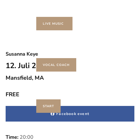
LIVE MUSIC
Susanna Keye
12. Juli 2019
VOCAL COACH
Mansfield, MA
FREE
START
Facebook event
Time:
20:00