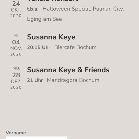
24
Halloween Special, Pulman City,
t.b.a.
OKT.
2020
Eging am See
Susanna Keye
MI.
04
Biercafe Bochum
20:15 Uhr
NOV.
2020
Susanna Keye & Friends
MO.
28
Mandragora Bochum
21 Uhr
DEZ.
2020
Vorname