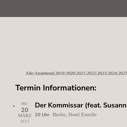
Alle
Anstehend
2019
2020
2021
2022
2023
2024
202
Termin Informationen:
Der Kommissar (feat. Susanna
MO.
20
20 Uhr
Berlin, Hotel Estrelle
MÄRZ
2023